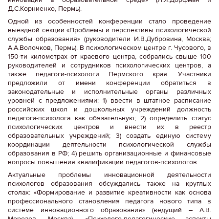
Д.С.Корниенко, Пермь).
Одной из особенностей конференции стало проведение
выездной секции «Проблемы и перспективы психологической
службы образования» (руководители И.В.Дубровина, Москва;
А.А.Волочков, Пермь). В психологическом центре г. Чусового, в
150-ти километрах от краевого центра, собрались свыше 100
руководителей и сотрудников психологических центров, а
также педагоги-психологи Пермского края. Участники
предложили от имени конференции обратиться в
законодательные и исполнительные органы различных
уровней с предложениями: 1) ввести в штатное расписание
российских школ и дошкольных учреждений должность
педагога-психолога как обязательную; 2) определить статус
психологических центров и внести их в реестр
образовательных учреждений; 3) создать единую систему
координации деятельности психологической службы
образования в РФ; 4) решить организационные и финансовые
вопросы повышения квалификации педагогов-психологов.
Актуальные проблемы инновационной деятельности
психологов образования обсуждались также на круглых
столах: «Формирование и развитие креативности как основа
профессионального становления педагога нового типа в
системе инновационного образования» (ведущий – А.В.
Морозов, Москва), «Психолого-педагогические аспекты