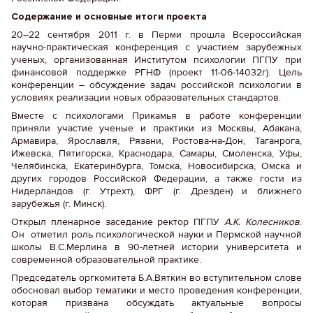
Содержание и основные итоги проекта
20–22 сентября 2011 г. в Перми прошла Всероссийская
научно-практическая конференция с участием зарубежных
ученых, организованная Институтом психологии ПГПУ при
финансовой поддержке РГНФ (проект 11-06-14032г). Цель
конференции – обсуждение задач российской психологии в
условиях реализации новых образовательных стандартов.
Вместе с психологами Прикамья в работе конференции
приняли участие ученые и практики из Москвы, Абакана,
Армавира, Ярославля, Рязани, Ростова-на-Дон, Таганрога,
Ижевска, Пятигорска, Краснодара, Самары, Смоленска, Уфы,
Челябинска, Екатеринбурга, Томска, Новосибирска, Омска и
других городов Российской Федерации, а также гости из
Нидерландов (г. Утрехт), ФРГ (г. Дрезден) и ближнего
зарубежья (г. Минск).
Открыл пленарное заседание ректор ПГПУ
А.К. Колесников
.
Он отметил роль психологической науки и Пермской научной
школы В.С.Мерлина в 90-летней истории университета и
современной образовательной практике.
Председатель оргкомитета Б.А.Вяткин во вступительном слове
обосновал выбор тематики и место проведения конференции,
которая призвана обсуждать актуальные вопросы