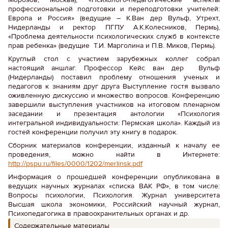
профессиональной подготовки и переподготовки учителей:
Европа и Россия» (ведущие – К.Ван дер Вульф, Утрехт,
Нидерланды и ректор ПГПУ А.К.Колесников, Пермь),
«Проблема деятельности психологических служб в контексте
прав ребенка» (ведущие Т.И. Марголина и П.В. Миков, Пермь).
Круглый стол с участием зарубежных коллег собрал
настоящий аншлаг. Профессор Кейс ван дер Вульф
(Нидерланды) поставил проблему отношения ученых и
педагогов к знаниям друг друга Выступление гостя вызвало
оживленную дискуссию и множество вопросов. Конференцию
завершили выступления участников на итоговом пленарном
заседании и презентация антологии «Психология
интегральной индивидуальности: Пермская школа». Каждый из
гостей конференции получил эту книгу в подарок.
Сборник материалов конференции, изданный к началу ее
проведения, можно найти в Интернете:
http://pspu.ru/files/0000/1202/merlinsk.pdf
Информация о прошедшей конференции опубликована в
ведущих научных журналах «списка ВАК РФ», в том числе:
Вопросы психологии, Психология. Журнал университета
Высшая школа экономики, Российский научный журнал,
Психопедагогика в правоохранительных органах и др.
Содержательные материалы