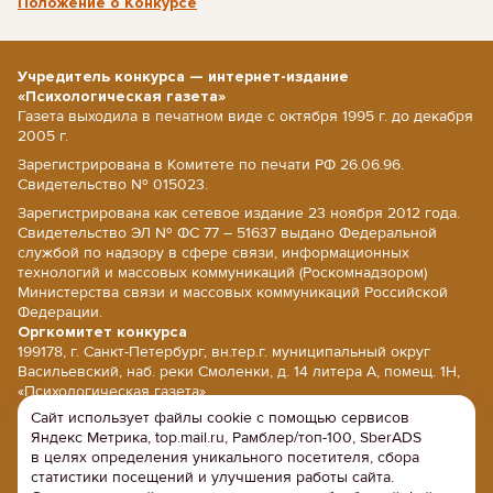
Положение о Конкурсе
Учредитель конкурса — интернет-издание
«Психологическая газета»
Газета выходила в печатном виде с октября 1995 г. до декабря
2005 г.
Зарегистрирована в Комитете по печати РФ 26.06.96.
Свидетельство № 015023.
Зарегистрирована как сетевое издание 23 ноября 2012 года.
Свидетельство ЭЛ № ФС 77 – 51637 выдано Федеральной
службой по надзору в сфере связи, информационных
технологий и массовых коммуникаций (Роскомнадзором)
Министерства связи и массовых коммуникаций Российской
Федерации.
Оргкомитет конкурса
199178, г. Санкт-Петербург, вн.тер.г. муниципальный округ
Васильевский, наб. реки Смоленки, д. 14 литера А, помещ. 1Н,
«Психологическая газета».
Сайт использует файлы cookie с помощью сервисов
E-mail: psy@psy.su; сайт: www.psy.su
Яндекс Метрика, top.mail.ru, Рамблер/топ-100, SberADS
Напишите нам
в целях определения уникального посетителя, сбора
Политика конфиденциальности
статистики посещений и улучшения работы сайта.