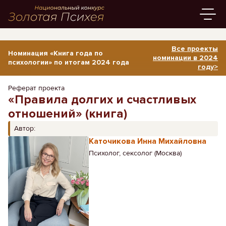
Все проекты
Номинация «Книга года по
номинации в 2024
психологии» по итогам 2024 года
году>
Реферат проекта
«Правила долгих и счастливых
отношений» (книга)
Автор:
Каточикова Инна Михайловна
Психолог, сексолог (Москва)