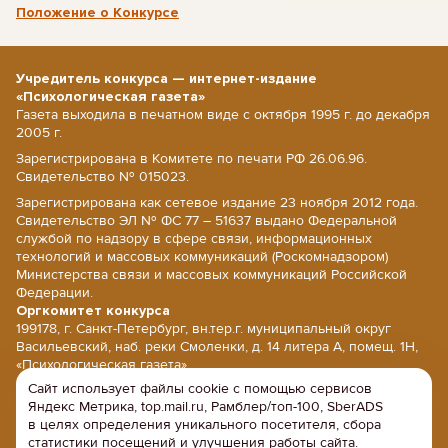
Положение о Конкурсе
Учредитель конкурса — интернет-издание
«Психологическая газета»
Газета выходила в печатном виде с октября 1995 г. до декабря
2005 г.
Зарегистрирована в Комитете по печати РФ 26.06.96.
Свидетельство № 015023.
Зарегистрирована как сетевое издание 23 ноября 2012 года.
Свидетельство ЭЛ № ФС 77 – 51637 выдано Федеральной
службой по надзору в сфере связи, информационных
технологий и массовых коммуникаций (Роскомнадзором)
Министерства связи и массовых коммуникаций Российской
Федерации.
Оргкомитет конкурса
199178, г. Санкт-Петербург, вн.тер.г. муниципальный округ
Васильевский, наб. реки Смоленки, д. 14 литера А, помещ. 1Н,
«Психологическая газета».
Сайт использует файлы cookie с помощью сервисов
E-mail: psy@psy.su; сайт: www.psy.su
Яндекс Метрика, top.mail.ru, Рамблер/топ-100, SberADS
Напишите нам
в целях определения уникального посетителя, сбора
Политика конфиденциальности
статистики посещений и улучшения работы сайта.