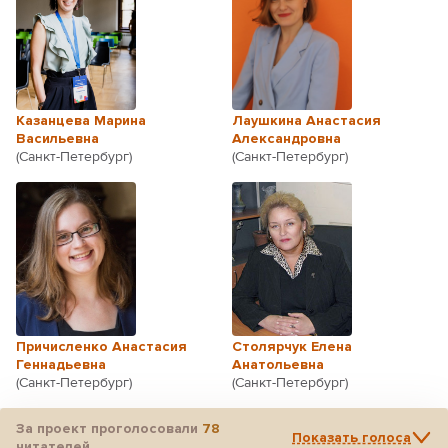
Казанцева Марина
Лаушкина Анастасия
Васильевна
Александровна
(Санкт-Петербург)
(Санкт-Петербург)
Причисленко Анастасия
Столярчук Елена
Геннадьевна
Анатольевна
(Санкт-Петербург)
(Санкт-Петербург)
За проект проголосовали
78
Показать голоса
читателей