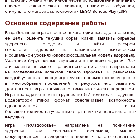
в практику жизни участников через использование активных
приемов: сократовского диалога, взаимного обучения,
стимульного материала, технологии LEGO Serious Play (LSP).
Основное содержание работы
Разработанная игра относится к категории исследовательских,
ее цель: оценить текущий образ жизни, выявить барьеры
здорового поведения и найти ресурсы
сохранения здоровья на физическом, психическом
и социальном уровнях (биопсихосоциальная модель здоровья).
Участники берут разные карточки и выполняют задания. Все
эти задания не имеют правильного ответа, они направлены
на исследование аспектов своего здоровья. В результате
каждый участник в конце игры лучше понимает свое здоровье
в многообразии проявлений и ресурсов его развития.
Длительность игры: 1-4 часов, оптимально 3 часа с перерывом.
Игра проводится в мини-группах по 5-7 человек с ведущим-
модератором (такой формат обеспечивает возможность
одновременной игры
большого количества участников при наличии подготовленных
ведущих).
Игра «PROздоровье» направлена на: понимание
здоровья как системного феномена, умение
фокусироваться на здоровье в целом и на его отдельных