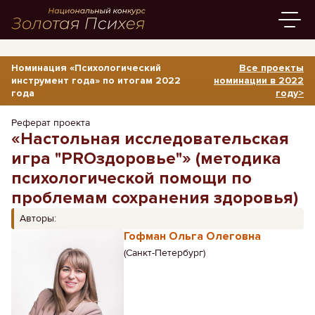
Номинация «Психологический
Все проекты
инструмент года» по итогам 2022
номинации в 2022
года
году>
Реферат проекта
«Настольная исследовательская
игра "PROздоровье"» (методика
психологической помощи по
проблемам сохранения здоровья)
Авторы:
Гофман Ольга Олеговна
(Санкт-Петербург)