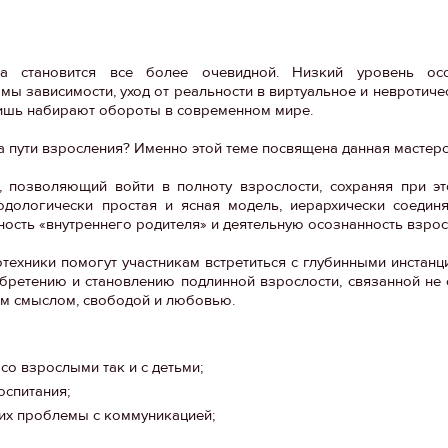
а становится все более очевидной. Низкий уровень осоз
мы зависимости, уход от реальности в виртуальное и невротич
лишь набирают обороты в современном мире.
а пути взросления? Именно этой теме посвящена данная мастерс
д, позволяющий войти в полноту взрослости, сохраняя при э
тодологически простая и ясная модель, иерархически соеди
нность «внутреннего родителя» и деятельную осознанность взрос
отехники помогут участникам встретиться с глубинными инстанц
обретению и становлению подлинной взрослости, связанной не 
ым смыслом, свободой и любовью.
о взрослыми так и с детьми;
спитания;
х проблемы с коммуникацией;