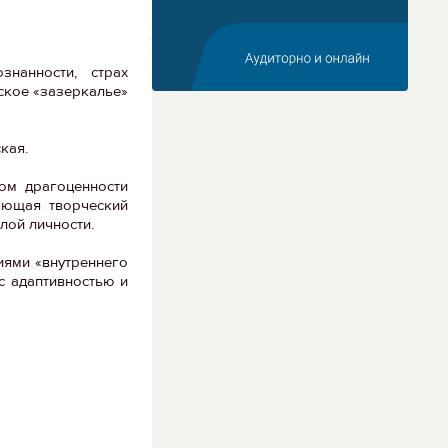
нанности, страх
еское «зазеркалье»
кая.
том драгоценности
няющая творческий
лой личности.
иями «внутреннего
с адаптивностью и