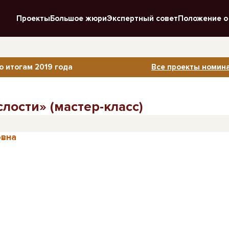
Проекты
Большое жюри
Экспертный совет
Положение о
о итогам 2019 года
Все проекты номина
лости» (мастер-класс)
овна