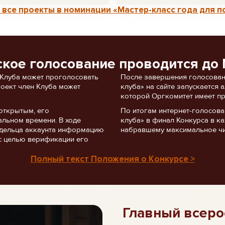
все проекты в номинации «Мастер-класс года для п
ское голосование проводится до 
 Клуба может проголосовать
После завершения голосован
роект член Клуба может
клуба» на сайте запускается
которой Оргкомитет имеет пр
открытым, его
По итогам интернет-голосов
альном времени. В ходе
клуба» в финал Конкурса в ка
ладельца аккаунта информацию
набравшему максимальное чи
с целью верификации его
Полный текст Положения о Конкурсе >
Главный всеро