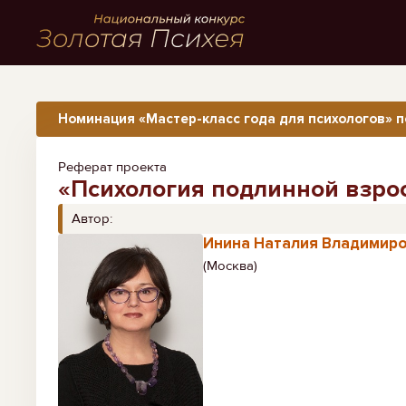
Номинация «Мастер-класс года для психологов» п
Реферат проекта
«Психология подлинной взрос
Автор:
Инина Наталия Владимир
(Москва)