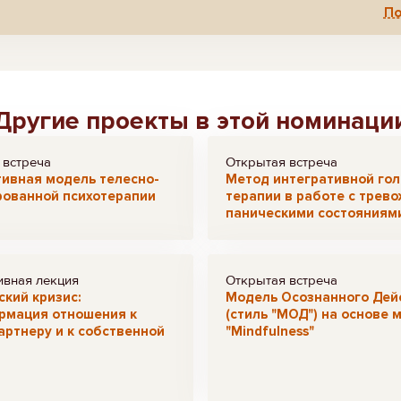
По
Другие проекты в этой номинаци
 встреча
Открытая встреча
ивная модель телесно-
Метод интегративной го
рованной психотерапии
терапии в работе с трев
паническими состояниям
ивная лекция
Открытая встреча
кий кризис:
Модель Осознанного Дей
рмация отношения к
(стиль "МОД") на основе 
партнеру и к собственной
"Mindfulness"