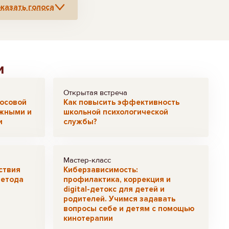
казать голоса
и
Открытая встреча
лосовой
Как повысить эффективность
ожными и
школьной психологической
и
службы?
Мастер-класс
ствия
Киберзависимость:
метода
профилактика, коррекция и
digital-детокс для детей и
родителей. Учимся задавать
вопросы себе и детям с помощью
кинотерапии