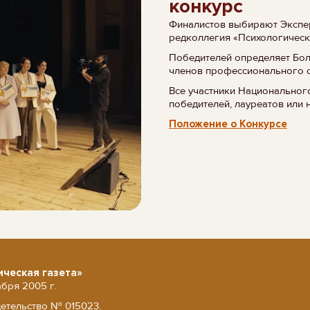
конкурс
Финалистов выбирают Экспер
редколлегия «Психологическ
Победителей определяет Бо
членов профессионального 
Все участники Национальног
победителей, лауреатов или 
Положение о Конкурсе
ическая газета»
абря 2005 г.
детельство № 015023.