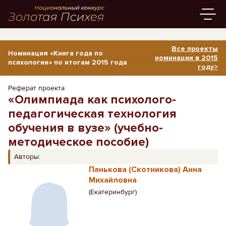
Все проекты
Номинация «Книга года по
номинации в 2015
психологии» по итогам 2015 года
году>
Реферат проекта
«Олимпиада как психолого-
педагогическая технология
обучения в вузе» (учебно-
методическое пособие)
Авторы:
Панькова (Скотникова) Анна
Михайловна
(Екатеринбург)