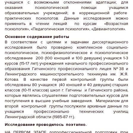
учащихся с возможными отклонениями адаптации; для
оказания психологической помощи учащимся
образовательных учреждений; в коррекционной работе
практических психологов. Данные исследования можно
применить в чтении лекций по курсам «Возрастная
психология», «Педагогическая психология», «Девиантология».
Основное содержание работы
В соответствии с целями и задачами диссертационного
исследования было проведено комплексное социально-
психологическое, психофизиологическое и психологическое
обследование 200 (100 юношей и 100 девушек) учащихся 1-3
курсов (15-17 лет) учреждения начального профессионального
образования Гатчинского профессионального лицея №38 и
Ленинградского машиностроительного техникума им. Ж.Я.
Котова. В качестве первой контрольной группы были
обследованы 80 учащихся (40 юношей и 40 девушек) старших
классов (10-11 классов) школ г. Гатчины и Гатчинского района,
которые являлись слушателями подготовительных курсов для
поступления в высшие учебные заведения. Материалом для
второй контрольной группы послужили архивные данные по
учащимся профессионально технических училищ
Ленинградской области (1985-87 гг.).
Исследование проводилось поэтапно.
НА ПЕРВОМ ЭТАПЕ допрофессиональной подготовки (при