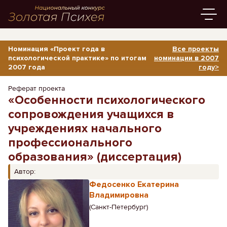
Номинация «Проект года в
Все проекты
психологической практике» по итогам
номинации в 2007
2007 года
году>
Реферат проекта
«Особенности психологического
сопровождения учащихся в
учреждениях начального
профессионального
образования» (диссертация)
Автор:
Федосенко Екатерина
Владимировна
(Санкт-Петербург)