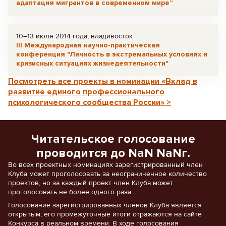
адаптация мигрантов в современном мире”
10–13 июля 2014 года, владивосток
III Международная научно-практическая
конференция "Личность в экстремальных условиях и
кризисных ситуациях жизнедеятельности"
Посмотреть все проекты в номинации «Вклад в
развитие единого профессионального
психологического сообщества России» >
Читательское голосование
проводится до NaN NaNг.
Во всех проектных номинациях зарегистрированный член
Клуба может проголосовать за неограниченное количество
проектов, но за каждый проект член Клуба может
проголосовать не более одного раза.
Голосование зарегистрированных членов Клуба является
открытым, его промежуточные итоги отражаются на сайте
Конкурса в реальном времени. В ходе голосования