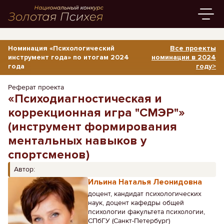
Номинация «Психологический
Все проекты
инструмент года» по итогам 2024
номинации в 2024
года
году>
Реферат проекта
«Психодиагностическая и
коррекционная игра "СМЭР"»
(инструмент формирования
ментальных навыков у
спортсменов)
Автор:
Ильина Наталья Леонидовна
доцент, кандидат психологических
наук, доцент кафедры общей
психологии факультета психологии,
СПбГУ (Санкт-Петербург)