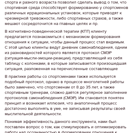
спорта и разного возраста позволил сделать вывод о том, что
спортивная среда способствует формированию у спортсменов
различных иррациональных установок, которые приводят к
чрезмерной тревожности, либо спортивных страхов, а также
мешают сосредоточится на главных целях и пр.
В когнитивно-поведенческой терапии (КПТ) клиенту
предлагается познакомиться с механизмом формирования
отношения к ситуации, чтобы данный процесс стал видимым.
С этой целью клиенты ведут дневник самонаблюдения, одним
из разновидностей которого является протокол СМЭР
(ситуация-мысли-эмоции-реакции), представляющий из себя
таблицу с колонками, в которые записывается произошедшая
ситуация, разложенная на перечисленные составляющие
В практике работы со спортсменами также используется
подобный протокол, однако в процессе многолетней работы
было замечено, что спортсменам от 8 до 35 лет, а также
спортивным тренерам, сложно даётся регулярное заполнение
протоколов самонаблюдения (СМЭР). Им становится понятен
принцип и возникает иллюзия, что аналогичный процесс
достаточно выполнять в уме, не записывая результаты своей
мыслительной деятельности.
Понимая эффективность данного инструмента, нами был
поставлен вопрос о том, как стимулировать и оптимизировать
работу над осознанностью в формировании отношения к