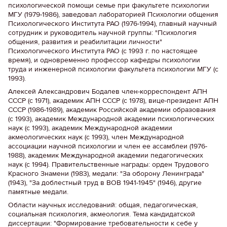
психологической помощи семье при факультете психологии
МГУ (1979-1986), заведовал лабораторией Психологии общения
Психологического Института РАО (1976-1994), главный научный
сотрудник и руководитель научной группы: "Психология
общения, развития и реабилитации личности"
Психологического Института РАО (с 1993 г. по настоящее
время), и одновременно профессор кафедры психологии
труда и инженерной психологии факультета психологии МГУ (с
1993).
Алексей Александрович Бодалев член-корреспондент АПН
СССР (с 1971), академик АПН СССР (с 1978), вице-президент АПН
СССР (1986-1989), академик Российской академии образования
(с 1993), академик Международной академии психологических
наук (с 1993), академик Международной академии
акмеологических наук (с 1993), член Международной
ассоциации научной психологии и член ее ассамблеи (1976-
1988), академик Международной академии педагогических
наук (с 1994). Правительственные награды: орден Трудового
Красного Знамени (1983), медали: "За оборону Ленинграда"
(1943), "За доблестный труд в ВОВ 1941-1945" (1946), другие
памятные медали.
Области научных исследований: общая, педагогическая,
социальная психология, акмеология. Тема кандидатской
диссертации: "Формирование требовательности к себе у