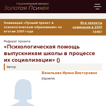
Номинация «Лучший проект в
Все проекты
психологическом образовании» по
номинации в 2001
итогам 2001 года
году>
Реферат проекта
«Психологическая помощь
выпускникам школы в процессе
их социализации» ()
Автор:
Васильева Ирина Викторовна
(Удомля)