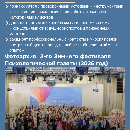
познакомятся с проверенными методами и инструментами
эффективной психологической работы с разными
категориями клиентов
дополнят понимание проблематики новыми идеями
и концепциями от ведущих экспертов и признанных
мастеров
расширят профессиональные контакты и укрепят связи
внутри сообщества для дальнейшего общения и обмена
опытом
Фотоархив 12-го Зимнего фестиваля
Психологической газеты (2026 год)