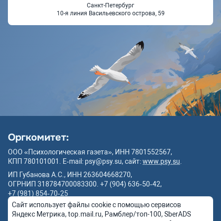
Санкт-Петербург
10-я линия Васильевского острова, 59
Оргкомитет:
ООО «Психологическая газета», ИНН 7801552567,
КПП 780101001. E‑mail: psy@psy.su, сайт:
www.psy.su
.
ИП Губанова А.С., ИНН 263604668270,
ОГРНИП 318784700083300. +7 (904) 636‑50‑42,
+7 (981) 854‑70‑25
Сайт использует файлы cookie с помощью сервисов
Положение об обработке персональных данных
Яндекс Метрика, top.mail.ru, Рамблер/топ-100, SberADS
Политика конфиденциальности