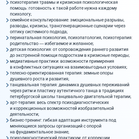
психотерапия травмы и кризисная психологическая
помощь: готовность к такой работе нужна каждому
психологу;
семейное консультирование: эмоциональные разрывы,
разводы, кризисы, трансгенерационные сценарии через
оптику системного подхода;
перинатальная психология, психопатология, психотерапия:
родительство — избегаемое и желанное;
детская психология: от сопровождения раннего развития
до экстренной помощи подросткам в кризисные периоды;
медиативные практики: возможности примирения
в конфликтных ситуациях на взаимовыгодных условиях;
телесно-ориентированная терапия: земные опоры
душевного роста и развития;
танцевальная терапия: динамика душевных переживаний
через ритм и пластику аутентичного танца в традициях
петербургской школы танцевально-двигательной терапии;
арт-терапия: весь спектр психодиагностических
и коррекционных возможностей изобразительной
деятельности;
бизнес-тренинг: гибкая адаптация инструмента под
меняющиеся запросы организаций с опорой
на фундаментальное знание;
психодиагностический практикум: от коррекции