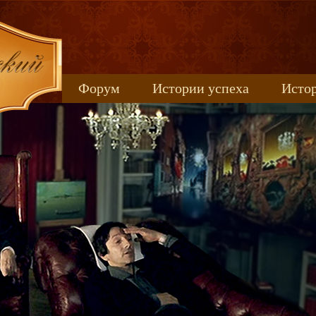
Форум
Истории успеха
Истор
Книжные новинки
uspeh_2017