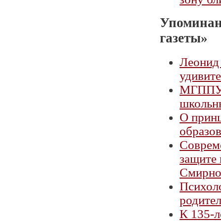
Упоминан
газеты»
Леонид 
удивите
МГППУ 
школьн
О принц
образо
Совреме
защите 
Смирно
Психоло
родите
К 135-л