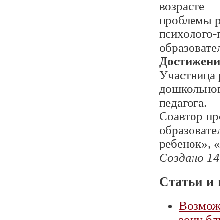
возрасте
проблемы р
психолого-
образовате
Достижени
Участница 
дошкольног
педагога.
Соавтор пр
образовате
ребенок», 
Создано 14
Статьи и 
Возмож
зону б