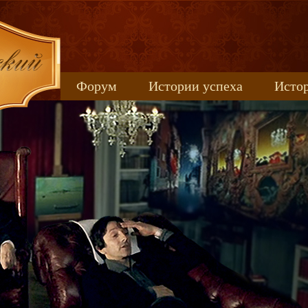
Форум
Истории успеха
Истор
Книжные новинки
uspeh_2017