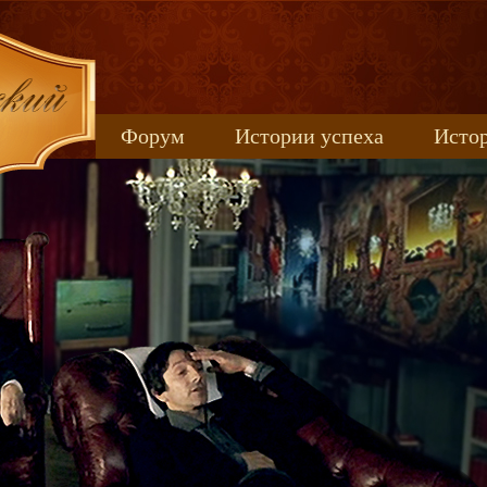
Форум
Истории успеха
Истор
Книжные новинки
uspeh_2017