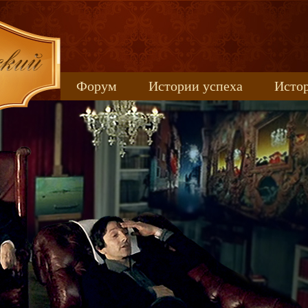
Форум
Истории успеха
Истор
Книжные новинки
uspeh_2017