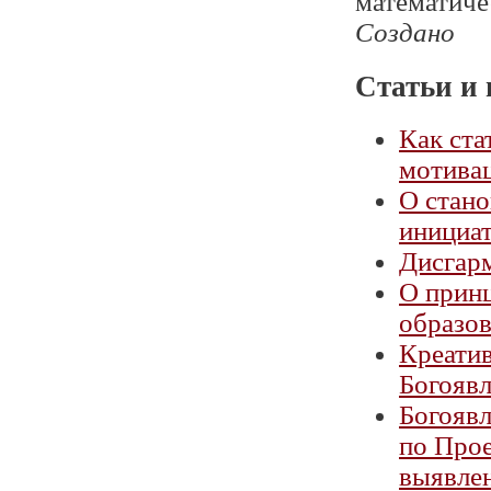
математиче
Создано
Статьи и 
Как ста
мотивац
О стано
инициат
Дисгарм
О принц
образо
Креатив
Богоявл
Богоявл
по Прое
выявле