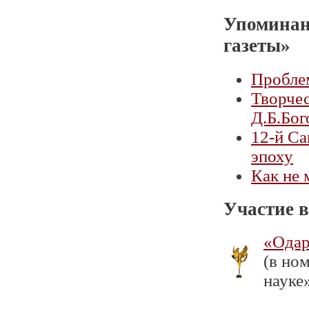
Упоминан
газеты»
Пробле
Творчес
Д.Б.Бог
12-й Са
эпоху
Как не 
Участие в
«Одар
(в но
науке»