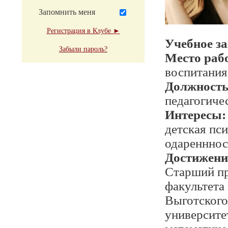
Запомнить меня
Регистрация в Клубе ►
Учебное з
Забыли пароль?
Место раб
воспитани
Должност
педагогиче
Интересы:
детская пс
одаренннос
Достижени
Старший пр
факультета
Выготского
университе