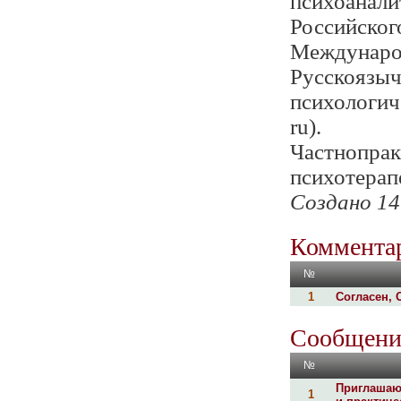
психоанали
Российског
Международ
Русскоязы
психологич
ru).
Частнопрак
психотерап
Создано 14
Комментар
№
1
Согласен, О
Сообщени
№
Приглашаю
1