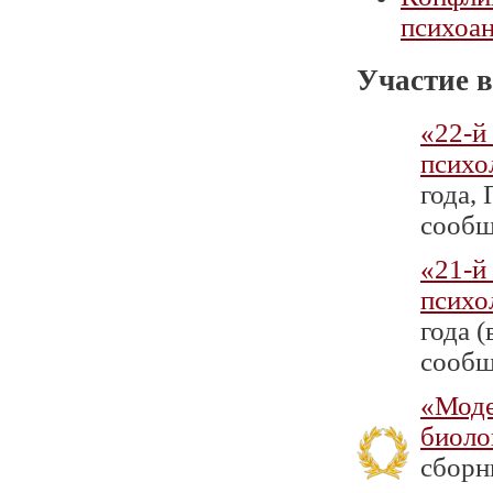
психоа
Участие в
«22-й
психо
года,
сообщ
«21-й
психо
года 
сообщ
«Моде
биоло
сборн