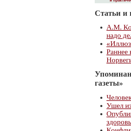
и практиче
Статьи и 
А.М. Ко
надо де
«Иллюз
Раннее 
Норвег
Упоминан
газеты»
Челове
Ушел и
Опубли
здоровь
Конфлик