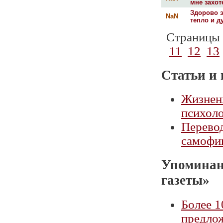
мне захот
Здорово э
NaN
тепло и д
Страницы
11
12
13
Статьи и 
Жизнен
психоло
Перевод
самофи
Упоминан
газеты»
Более 1
предло