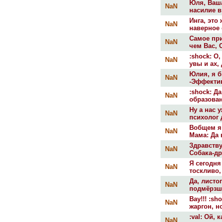
Юля, Ваша
NaN
насилие в
Инга, это
NaN
наверное с
Самое при
NaN
чем Вас, О
:shock: О,
NaN
увы и ах, 
Юлия, я 
NaN
-Эффектив
:shock: Д
NaN
образован
Ну а нас 
NaN
психолог 
Вобщем я 
NaN
Мама: Да в
Здравству
NaN
Собака-др
Я сегодня
NaN
тоскливо, 
Да, листо
NaN
подмёрзши
Вау!!! :s
NaN
жаргон, н
:val: Ой,
NaN