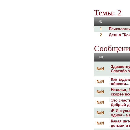
Темы: 2
№
1
Психологич
2
Дети в "Ко
Сообщени
№
Здравству
NaN
Спасибо за
Как задач
NaN
обрести... 
Наталья, 
NaN
скорее вс
Это счаст
NaN
Добрый др
:P И с ул
NaN
одноа - а
Какая инт
NaN
детьми в 