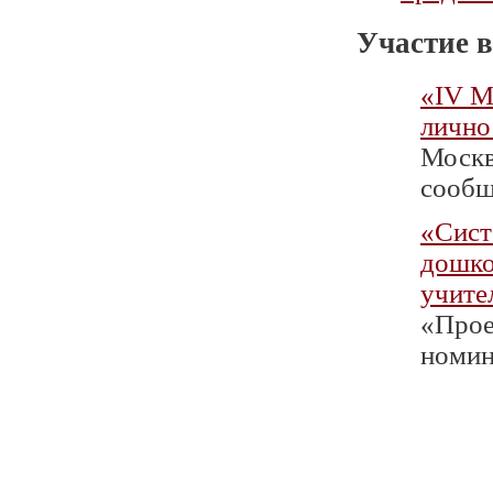
Участие в
«IV М
лично
Москв
сообщ
«Сист
дошко
учите
«Проек
номин