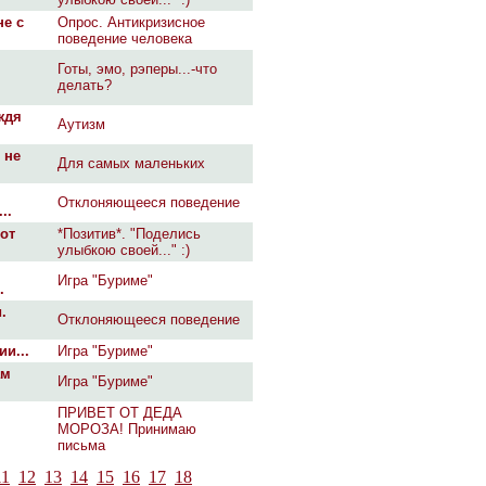
не с
Опрос. Антикризисное
поведение человека
Готы, эмо, рэперы...-что
делать?
ждя
Аутизм
 не
Для самых маленьких
Отклоняющееся поведение
..
Вот
*Позитив*. "Поделись
улыбкою своей..." :)
Игра "Буриме"
.
.
Отклоняющееся поведение
и...
Игра "Буриме"
ам
Игра "Буриме"
ПРИВЕТ ОТ ДЕДА
МОРОЗА! Принимаю
письма
11
12
13
14
15
16
17
18