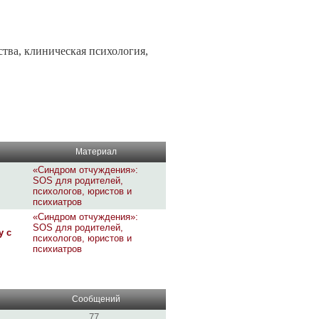
ства, клиническая психология,
Материал
«Синдром отчуждения»:
SOS для родителей,
психологов, юристов и
психиатров
«Синдром отчуждения»:
SOS для родителей,
у с
психологов, юристов и
психиатров
Сообщений
77