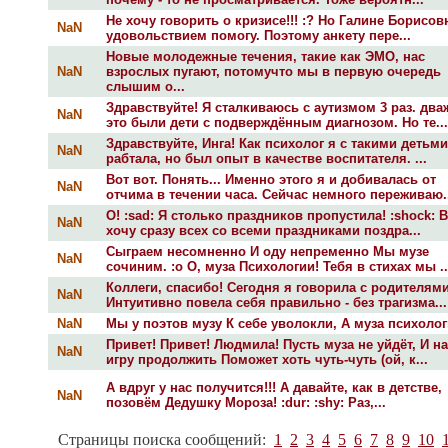
Не хочу говорить о кризисе!!! :? Но Галине Борисов
NaN
удовольствием помогу. Поэтому анкету пере...
Новые молодежные течения, такие как ЭМО, нас
NaN
взрослых пугают, потомучто мы в первую очередь
слышим о...
Здравствуйте! Я сталкиваюсь с аутизмом 3 раз. два
NaN
это были дети с подверждённым диагнозом. Но те...
Здравствуйте, Инга! Как психолог я с такими детьми
NaN
рабтала, но был опыт в качестве воспитателя. ...
Вот вот. Понять... Именно этого я и добивалась от
NaN
отчима в течении часа. Сейчас немного переживаю..
О! :sad: Я столько праздников пропустила! :shock: 
NaN
хочу сразу всех со всеми праздниками поздра...
Сыграем несомненно И оду непременно Мы музе
NaN
сочиним. :o О, муза Психологии! Тебя в стихах мы ..
Коллеги, спасибо! Сегодня я говорила с родителями
NaN
Интуитивно повела себя правильно - без трагизма...
NaN
Мы у поэтов музу К себе уволокли, А муза психологи
Привет! Привет! Людмила! Пусть муза не уйдёт, И н
NaN
игру продолжить Поможет хоть чуть-чуть (ой, к...
А вдруг у нас получится!!! А давайте, как в детстве,
NaN
позовём Дедушку Мороза! :dur: :shy: Раз,...
Страницы поиска сообщений:
1
2
3
4
5
6
7
8
9
10