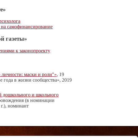
е»
психолога
 на самофинансирование
й газеты»
ениями к законопроекту
 личности: маски и роли"»
, 19
е года в жизни сообщества», 2019
й дошкольного и школьного
провождения (в номинации
г.), номинант