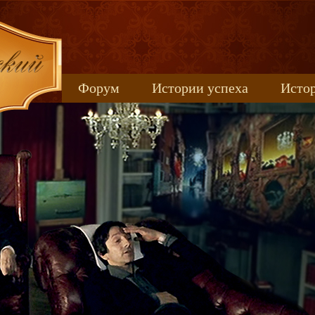
Форум
Истории успеха
Истор
Книжные новинки
uspeh_2017