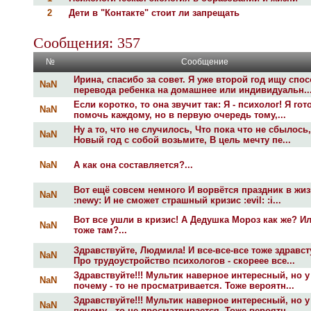
2
Дети в "Контакте" стоит ли запрещать
Сообщения: 357
№
Сообщение
Ирина, спасибо за совет. Я уже второй год ищу спо
NaN
перевода ребенка на домашнее или индивидуальн..
Если коротко, то она звучит так: Я - психолог! Я гот
NaN
помочь каждому, но в первую очередь тому,...
Ну а то, что не случилось, Что пока что не сбылось,
NaN
Новый год с собой возьмите, В цель мечту пе...
NaN
А как она составляется?...
Вот ещё совсем немного И ворвётся праздник в жиз
NaN
:newy: И не сможет страшный кризис :evil: :i...
Вот все ушли в кризис! А Дедушка Мороз как же? И
NaN
тоже там?...
Здравствуйте, Людмила! И все-все-все тоже здравст
NaN
Про трудоустройство психологов - скореее все...
Здравствуйте!!! Мультик наверное интересный, но 
NaN
почему - то не просматривается. Тоже вероятн...
Здравствуйте!!! Мультик наверное интересный, но 
NaN
почему - то не просматривается. Тоже вероятн...