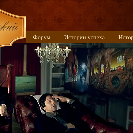
Форум
Истории успеха
Истор
Книжные новинки
uspeh_2017