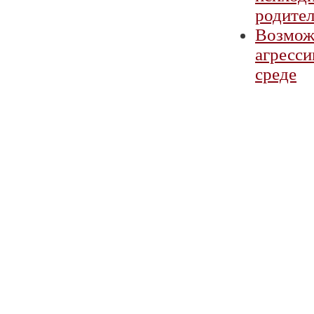
родите
Возмож
агресси
среде