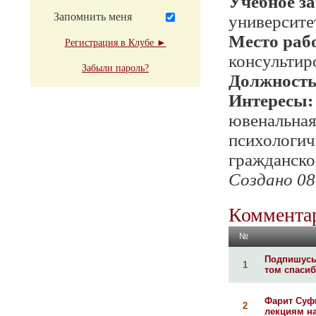
Учебное з
Запомнить меня
университе
Место раб
Регистрация в Клубе ►
консультир
Забыли пароль?
Должност
Интересы:
ювенальная
психологич
гражданско
Создано 08
Комментар
№
Подпишусь 
1
том спасиб
Фарит Суф
2
лекциям на