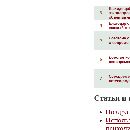
Выходящей
3
законопрое
объективны
Благодарю 
4
важный в с
Согласна с
5
о современ
Дорогие ко
6
своевремен
Своевремен
7
детско-род
Статьи и 
Поздра
Использ
психоди