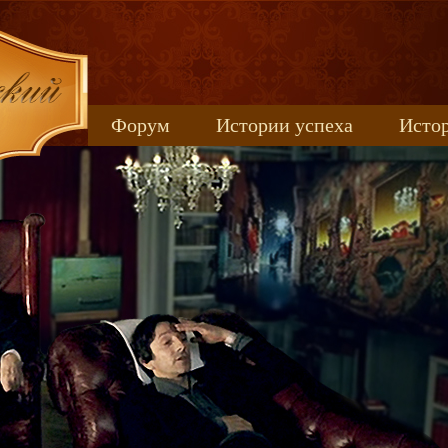
Форум
Истории успеха
Истор
Книжные новинки
uspeh_2017