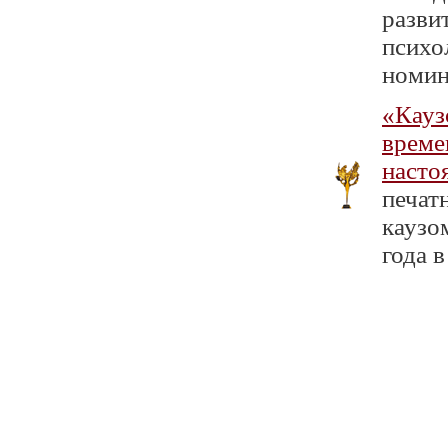
разви
психо
номин
«Кауз
време
насто
печат
каузо
года в