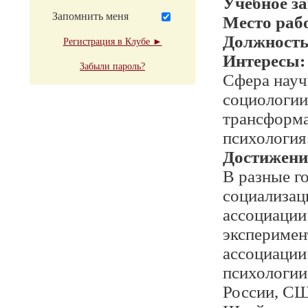
Учебное з
Запомнить меня
Место раб
Должност
Регистрация в Клубе ►
Интересы:
Забыли пароль?
Сфера науч
социологии
трансформа
психология
Достижени
В разные г
социализац
ассоциации
эксперимен
ассоциации
психологии
России, СШ