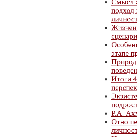
Смысл 
подход 
личнос
Жизненн
сценари
Особен
этапе п
Природ
поведен
Итоги 4
перспе
Экзист
подрост
Р.А. Ах
Отношен
личнос