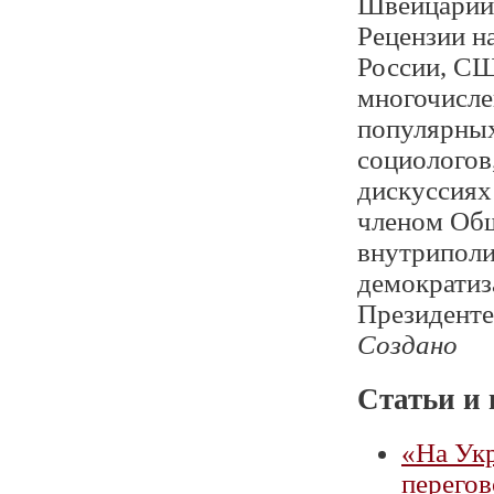
Швейцарии,
Рецензии н
России, СШ
многочисле
популярных
социологов
дискуссиях
членом Общ
внутриполи
демократиз
Президенте
Создано
Статьи и 
«На Ук
перего