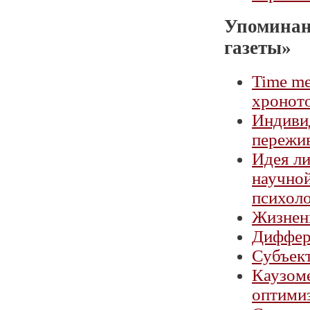
Упоминан
газеты»
Time me
хронот
Индиви
пережив
Идея ли
научной
психол
Жизнен
Диффере
Субъект
Каузоме
оптими