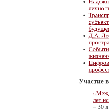
Надежно
личнос
Транспр
субъект
будуще
Д.А. Ле
простр
Событие
жизнен
Цифров
профес
Участие в
«Межд
лет и
– 30 