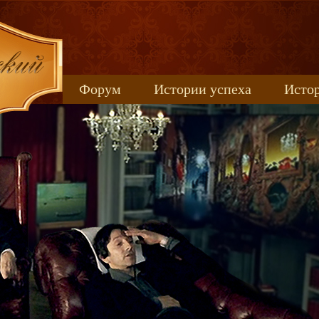
Форум
Истории успеха
Истор
Книжные новинки
uspeh_2017