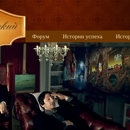
Форум
Истории успеха
Истор
Книжные новинки
uspeh_2017