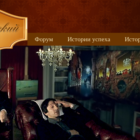
Форум
Истории успеха
Истор
Книжные новинки
uspeh_2017