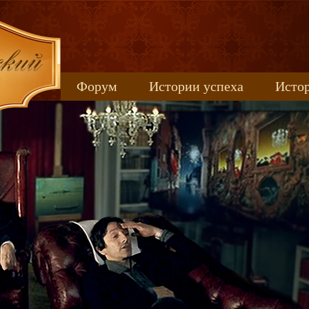
Форум
Истории успеха
Истор
Книжные новинки
uspeh_2017