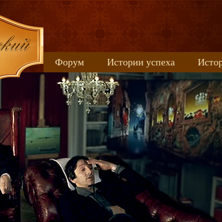
Форум
Истории успеха
Истор
Книжные новинки
uspeh_2017