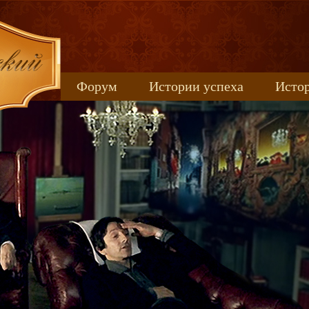
Форум
Истории успеха
Истор
Книжные новинки
uspeh_2017