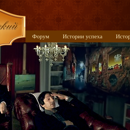
Форум
Истории успеха
Истор
Книжные новинки
uspeh_2017