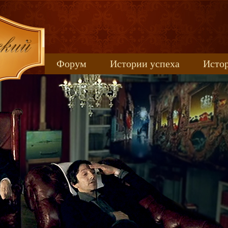
Форум
Истории успеха
Истор
Книжные новинки
uspeh_2017