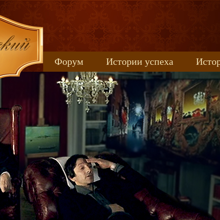
Форум
Истории успеха
Истор
Книжные новинки
uspeh_2017