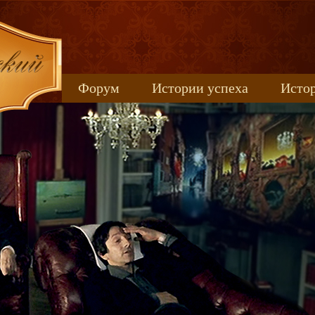
Форум
Истории успеха
Истор
Книжные новинки
uspeh_2017