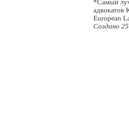
*Самый луч
адвокатов К
European La
Создано 25