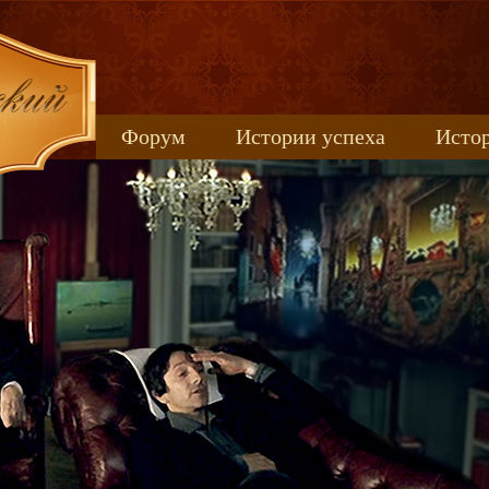
Форум
Истории успеха
Истор
Книжные новинки
uspeh_2017