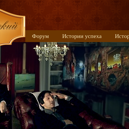
Форум
Истории успеха
Истор
Книжные новинки
uspeh_2017