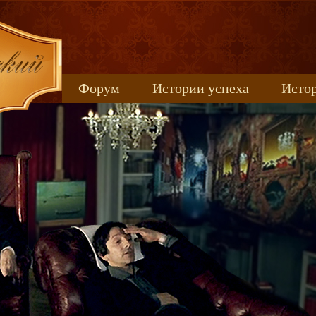
Форум
Истории успеха
Истор
Книжные новинки
uspeh_2017