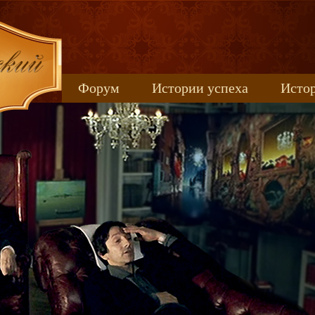
Форум
Истории успеха
Истор
Книжные новинки
uspeh_2017