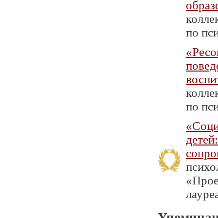
образ
колле
по пси
«Ресо
повед
воспи
колле
по пси
«Соци
детей
сопро
психо
«Проек
лауре
Упоминан