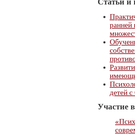
Статьи и 
Практич
ранней
множес
Обучен
собств
против
Развити
имеющи
Психоло
детей с
Участие в
«Псих
совре