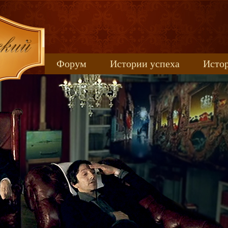
Форум
Истории успеха
Истор
Книжные новинки
uspeh_2017