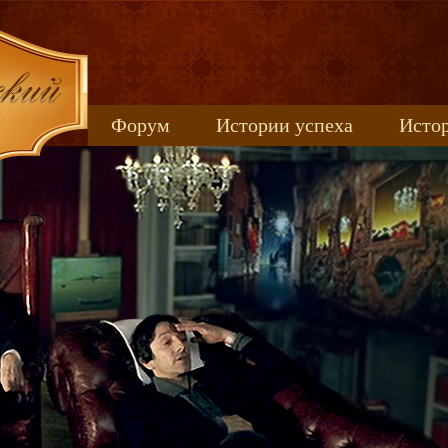
Форум
Истории успеха
Истор
Книжные новинки
uspeh_2017