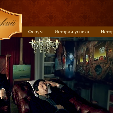
Форум
Истории успеха
Истор
Книжные новинки
uspeh_2017