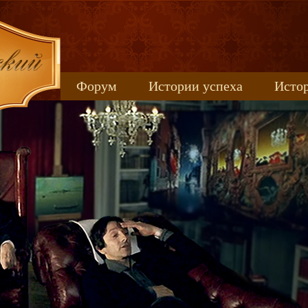
Форум
Истории успеха
Истор
Книжные новинки
uspeh_2017