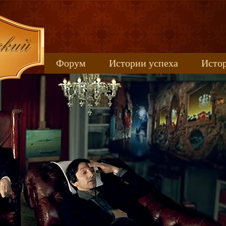
Форум
Истории успеха
Истор
Книжные новинки
uspeh_2017