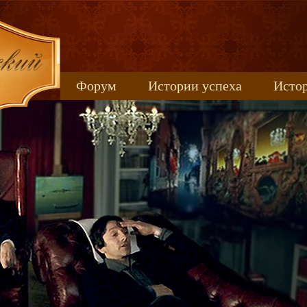
Форум
Истории успеха
Истор
Книжные новинки
uspeh_2017