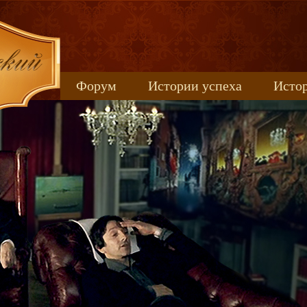
Форум
Истории успеха
Истор
Книжные новинки
uspeh_2017