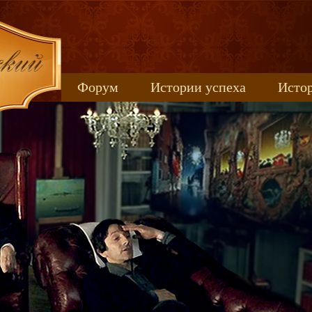
Форум
Истории успеха
Истор
Книжные новинки
uspeh_2017