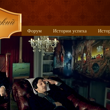
Форум
Истории успеха
Истор
Книжные новинки
uspeh_2017