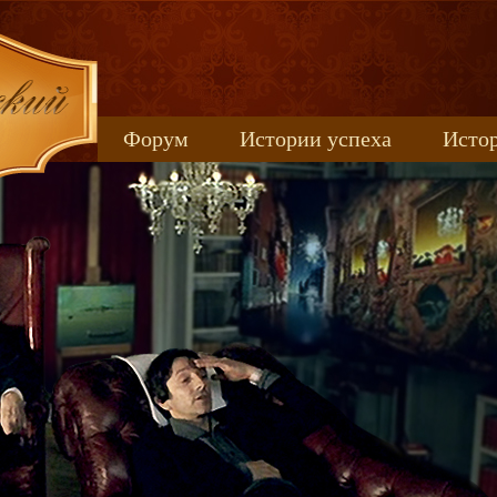
Форум
Истории успеха
Истор
Книжные новинки
uspeh_2017